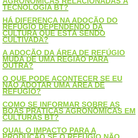
AGRONÔMICAS RELACIONADAS À
TECNOLOGIA BT?
HÁ DIFERENÇA NA ADOÇÃO DO
REFÚGIO DEPENDENDO DA
CULTURA QUE ESTÁ SENDO
CULTIVADA?
A ADOÇÃO DA ÁREA DE REFÚGIO
MUDA DE UMA REGIÃO PARA
OUTRA?
O QUE PODE ACONTECER SE EU
NÃO ADOTAR UMA ÁREA DE
REFÚGIO?
COMO SE INFORMAR SOBRE AS
BOAS PRÁTICAS AGRONÔMICAS EM
CULTURAS BT?
QUAL O IMPACTO PARA A
PRODUÇÃO SE O REFÚGIO NÃO