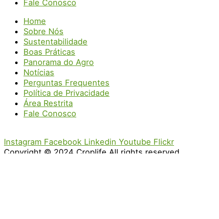
Fale Conosco
Home
Sobre Nós
Sustentabilidade
Boas Práticas
Panorama do Agro
Notícias
Perguntas Frequentes
Política de Privacidade
Área Restrita
Fale Conosco
Instagram
Facebook
Linkedin
Youtube
Flickr
Copyright © 2024 Croplife All rights reserved.
Desenvolvido por
MZclick
.
Aviso: Nós utilizamos cookies para personalizar e melhorar a sua
experiência no site. Ao continuar navegando, você concorda com
a nossa
política de privacidade
.
CONCORDAR E FECHAR