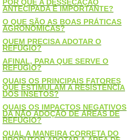
POR QUE A DESSECAÇÃO
ANTECIPADA É IMPORTANTE?
O QUE SÃO AS BOAS PRÁTICAS
AGRONÔMICAS?
QUEM PRECISA ADOTAR O
REFÚGIO?
AFINAL, PARA QUE SERVE O
REFÚGIO?
QUAIS OS PRINCIPAIS FATORES
QUE ESTIMULAM A RESISTÊNCIA
DOS INSETOS?
QUAIS OS IMPACTOS NEGATIVOS
DA NÃO ADOÇÃO DE ÁREAS DE
REFÚGIO?
QUAL A MANEIRA CORRETA DO
PRODUTOR ADOTAR A ÁREA DE