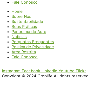
Fale Conosco
Home
Sobre Nós
Sustentabilidade
Boas Práticas
Panorama do Agro
Notícias
Perguntas Frequentes
Política de Privacidade
Área Restrita
Fale Conosco
Instagram
Facebook
Linkedin
Youtube
Flickr
Copyright © 2024 Croplife All rights reserved.
Desenvolvido por
MZclick
.
Aviso: Nós utilizamos cookies para personalizar e melhorar a sua
experiência no site. Ao continuar navegando, você concorda com
a nossa
política de privacidade
.