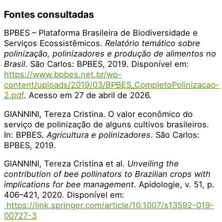
Fontes consultadas
BPBES – Plataforma Brasileira de Biodiversidade e
Serviços Ecossistêmicos.
Relatório temático sobre
polinização, polinizadores e produção de alimentos no
Brasil
. São Carlos: BPBES, 2019. Disponível em:
https://www.bpbes.net.br/wp-
content/uploads/2019/03/BPBES_CompletoPolinizacao-
2.pdf
. Acesso em 27 de abril de 2026.
GIANNINI, Tereza Cristina. O valor econômico do
serviço de polinização de alguns cultivos brasileiros.
In: BPBES.
Agricultura e polinizadores
. São Carlos:
BPBES, 2019.
GIANNINI, Tereza Cristina et al.
Unveiling the
contribution of bee pollinators to Brazilian crops with
implications for bee management
. Apidologie, v. 51, p.
406–421, 2020. Disponível em:
https://link.springer.com/article/10.1007/s13592-019-
00727-3