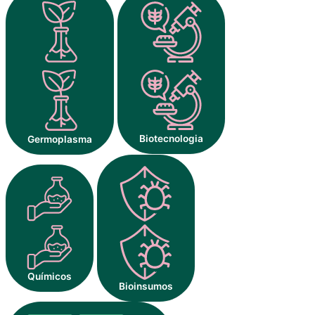
Biotecnologia
Germoplasma
Químicos
Bioinsumos