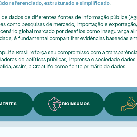
do referenciado, estruturado e simplificado
.
de dados de diferentes fontes de informação pública (Agro
tes como pesquisas de mercado, importação e exportação, 
m cenário global marcado por desafios como insegurança al
dade, é fundamental compartilhar evidências baseadas em 
CropLife Brasil reforça seu compromisso com a transparência
uladores de políticas públicas, imprensa e sociedade dad
solida, assim, a CropLife como fonte primária de dados.
MENTES
BIOINSUMOS